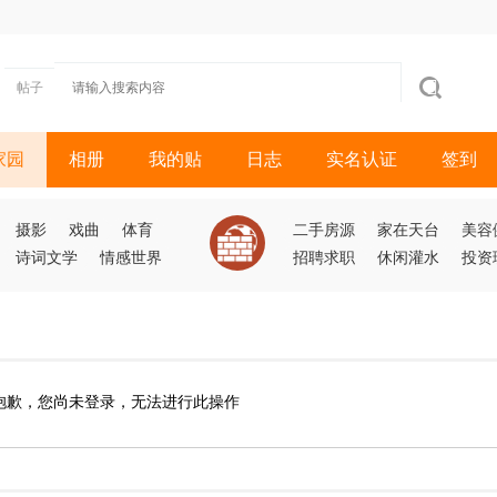
帖子
家园
相册
我的贴
日志
实名认证
签到
摄影
戏曲
体育
二手房源
家在天台
美容
诗词文学
情感世界
招聘求职
休闲灌水
投资
抱歉，您尚未登录，无法进行此操作