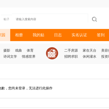
帖子
家园
相册
我的贴
日志
实名认证
签到
摄影
戏曲
体育
二手房源
家在天台
美容
诗词文学
情感世界
招聘求职
休闲灌水
投资
抱歉，您尚未登录，无法进行此操作